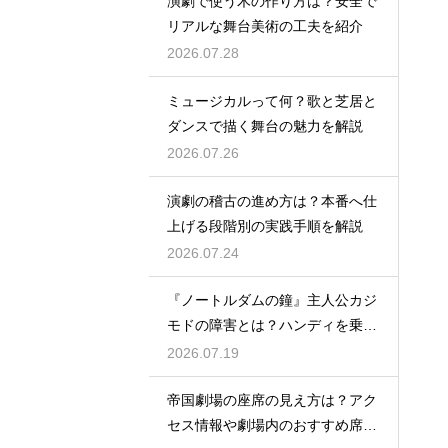
演劇で使う木の作り方は？安全で
リアルな舞台美術の工夫を紹介
2026.07.28
ミュージカルって何？歌と芝居と
ダンスで描く舞台の魅力を解説
2026.07.26
演劇の稽古の進め方は？本番へ仕
上げる段階別の実践手順を解説
2026.07.24
『ノートルダムの鐘』主人公カジ
モドの障害とは？ハンディを乗り
越える姿に感動
2026.07.19
帝国劇場の座席の見え方は？アク
セス情報や劇場内のおすすめ席を