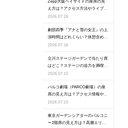
Zepp大阪ベイサイドの座席の見
え方は？アクセス方法やライブを
楽しむポイントを紹介
2026.07.16
劇団四季『アナと雪の女王』の上
演時間はどれくらい？休憩含めた
公演の長さを解説
2026.07.16
立川ステージガーデンで当たり席
はどこ？ステージの迫力を満喫で
きるベストポジションを紹介
2026.07.15
パルコ劇場（PARCO劇場）の座
席の見え方は？アクセス情報や劇
場の特徴も徹底紹介
2026.07.15
東京ガーデンシアターのバルコニ
ー2階席の見え方は？高層エリア