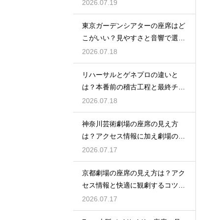
徹底ガイド
2026.07.19
東京ガーデンシアターの座席はど
こがいい？見やすさと音響で選ぶ
おすすめのポジション
2026.07.18
リハーサルとゲネプロの違いと
は？本番前の稽古工程と最終チェ
ックの意味を解説
2026.07.18
神奈川芸術劇場の座席の見え方
は？アクセス情報に加え劇場の魅
力を徹底解説
2026.07.17
京都劇場の座席の見え方は？アク
セス情報と快適に観劇するコツを
事前にチェック
2026.07.17