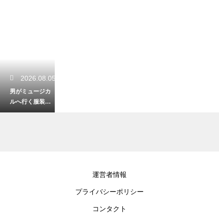
2026.08.05
男がミュージカ
ルへ行く服装
は？浮かずに楽
しむ観劇マナー
を解説
2026.08.03
運営者情報
演劇の台本の書
プライバシーポリシー
き方は？初心者
でも形になる構
コンタクト
成と基本ルール