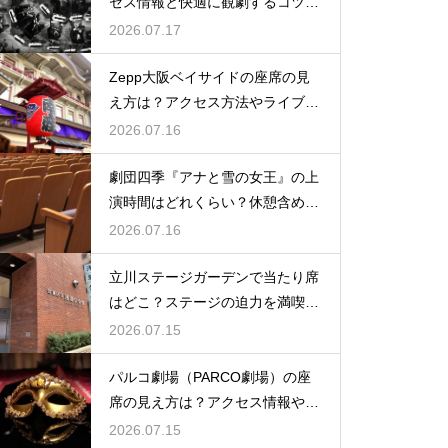
セス情報と快適に観劇するコツを
事前にチェック
2026.07.17
Zepp大阪ベイサイドの座席の見
え方は？アクセス方法やライブを
楽しむポイントを紹介
2026.07.16
劇団四季『アナと雪の女王』の上
演時間はどれくらい？休憩含めた
公演の長さを解説
2026.07.16
立川ステージガーデンで当たり席
はどこ？ステージの迫力を満喫で
きるベストポジションを紹介
2026.07.15
パルコ劇場（PARCO劇場）の座
席の見え方は？アクセス情報や劇
場の特徴も徹底紹介
2026.07.15