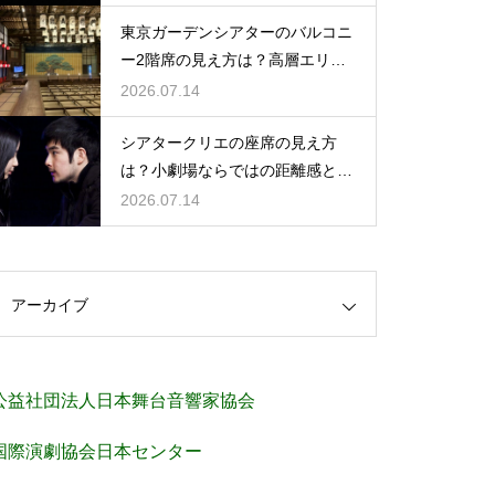
東京ガーデンシアターのバルコニ
ー2階席の見え方は？高層エリア
からの視界と音響をチェック
2026.07.14
シアタークリエの座席の見え方
は？小劇場ならではの距離感と見
やすさを解説
2026.07.14
アーカイブ
公益社団法人日本舞台音響家協会
国際演劇協会日本センター