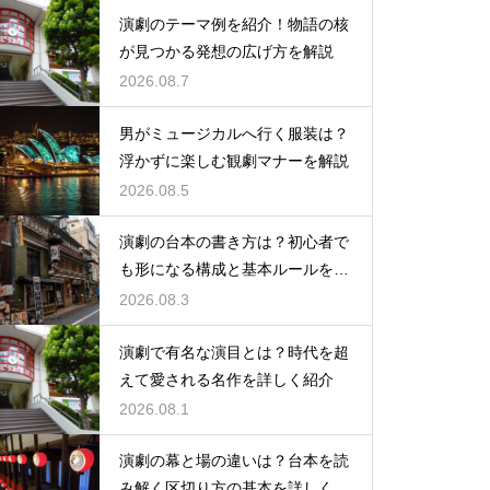
演劇のテーマ例を紹介！物語の核
が見つかる発想の広げ方を解説
2026.08.7
男がミュージカルへ行く服装は？
浮かずに楽しむ観劇マナーを解説
2026.08.5
演劇の台本の書き方は？初心者で
も形になる構成と基本ルールを解
説
2026.08.3
演劇で有名な演目とは？時代を超
えて愛される名作を詳しく紹介
2026.08.1
演劇の幕と場の違いは？台本を読
み解く区切り方の基本を詳しく解