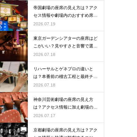
帝国劇場の座席の見え方は？アク
セス情報や劇場内のおすすめ席を
徹底ガイド
2026.07.19
東京ガーデンシアターの座席はど
こがいい？見やすさと音響で選ぶ
おすすめのポジション
2026.07.18
リハーサルとゲネプロの違いと
は？本番前の稽古工程と最終チェ
ックの意味を解説
2026.07.18
神奈川芸術劇場の座席の見え方
は？アクセス情報に加え劇場の魅
力を徹底解説
2026.07.17
京都劇場の座席の見え方は？アク