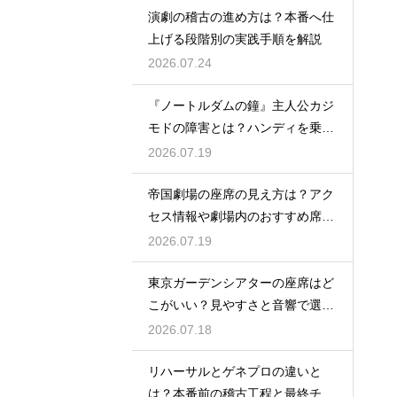
演劇の稽古の進め方は？本番へ仕
上げる段階別の実践手順を解説
2026.07.24
『ノートルダムの鐘』主人公カジ
モドの障害とは？ハンディを乗り
越える姿に感動
2026.07.19
帝国劇場の座席の見え方は？アク
セス情報や劇場内のおすすめ席を
徹底ガイド
2026.07.19
東京ガーデンシアターの座席はど
こがいい？見やすさと音響で選ぶ
おすすめのポジション
2026.07.18
リハーサルとゲネプロの違いと
は？本番前の稽古工程と最終チェ