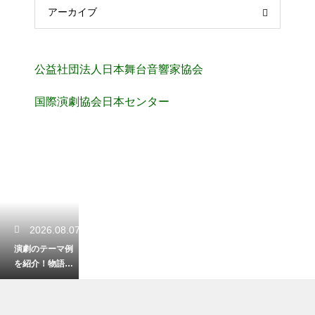
アーカイブ
公益社団法人日本舞台音響家協会
国際演劇協会日本センター
2026.08.07
演劇のテーマ例
を紹介！物語の
核が見つかる発
想の広げ方を解
説