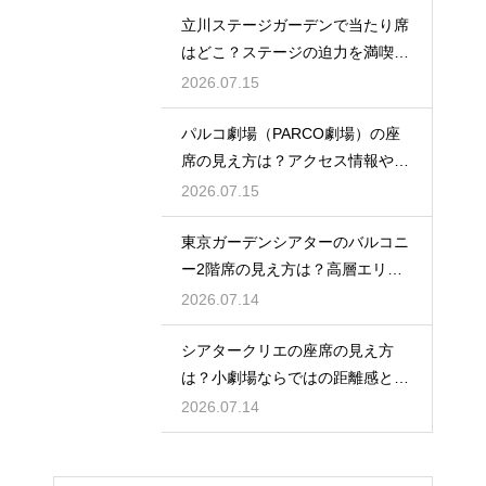
立川ステージガーデンで当たり席
はどこ？ステージの迫力を満喫で
きるベストポジションを紹介
2026.07.15
パルコ劇場（PARCO劇場）の座
席の見え方は？アクセス情報や劇
場の特徴も徹底紹介
2026.07.15
東京ガーデンシアターのバルコニ
ー2階席の見え方は？高層エリア
からの視界と音響をチェック
2026.07.14
シアタークリエの座席の見え方
は？小劇場ならではの距離感と見
やすさを解説
2026.07.14