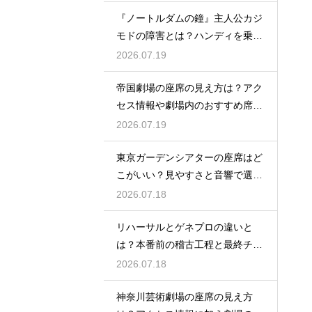
『ノートルダムの鐘』主人公カジ
モドの障害とは？ハンディを乗り
越える姿に感動
2026.07.19
帝国劇場の座席の見え方は？アク
セス情報や劇場内のおすすめ席を
徹底ガイド
2026.07.19
東京ガーデンシアターの座席はど
こがいい？見やすさと音響で選ぶ
おすすめのポジション
2026.07.18
リハーサルとゲネプロの違いと
は？本番前の稽古工程と最終チェ
ックの意味を解説
2026.07.18
神奈川芸術劇場の座席の見え方