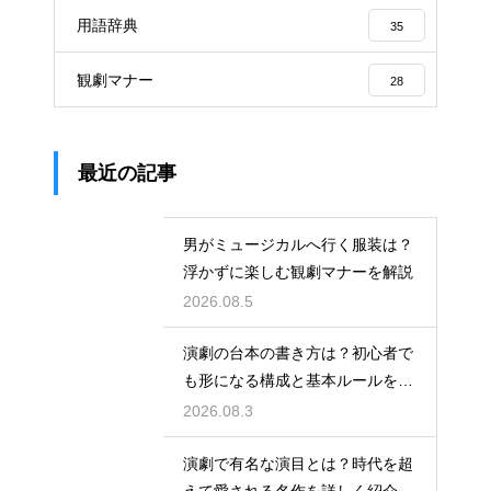
用語辞典
35
観劇マナー
28
最近の記事
男がミュージカルへ行く服装は？
浮かずに楽しむ観劇マナーを解説
2026.08.5
演劇の台本の書き方は？初心者で
も形になる構成と基本ルールを解
説
2026.08.3
演劇で有名な演目とは？時代を超
えて愛される名作を詳しく紹介