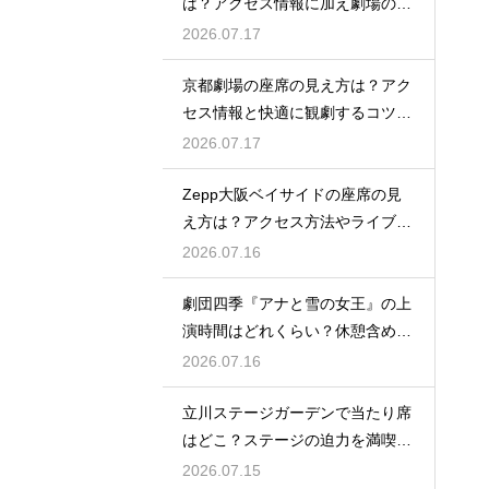
は？アクセス情報に加え劇場の魅
力を徹底解説
2026.07.17
京都劇場の座席の見え方は？アク
セス情報と快適に観劇するコツを
事前にチェック
2026.07.17
Zepp大阪ベイサイドの座席の見
え方は？アクセス方法やライブを
楽しむポイントを紹介
2026.07.16
劇団四季『アナと雪の女王』の上
演時間はどれくらい？休憩含めた
公演の長さを解説
2026.07.16
立川ステージガーデンで当たり席
はどこ？ステージの迫力を満喫で
きるベストポジションを紹介
2026.07.15