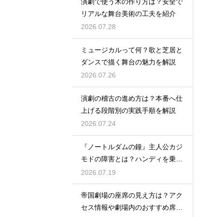
演劇で使う木の作り方は？安全で
リアルな舞台美術の工夫を紹介
2026.07.28
ミュージカルって何？歌と芝居と
ダンスで描く舞台の魅力を解説
2026.07.26
演劇の稽古の進め方は？本番へ仕
上げる段階別の実践手順を解説
2026.07.24
『ノートルダムの鐘』主人公カジ
モドの障害とは？ハンディを乗り
越える姿に感動
2026.07.19
帝国劇場の座席の見え方は？アク
セス情報や劇場内のおすすめ席を