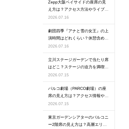
Zepp大阪ベイサイドの座席の見
え方は？アクセス方法やライブを
楽しむポイントを紹介
2026.07.16
劇団四季『アナと雪の女王』の上
演時間はどれくらい？休憩含めた
公演の長さを解説
2026.07.16
立川ステージガーデンで当たり席
はどこ？ステージの迫力を満喫で
きるベストポジションを紹介
2026.07.15
パルコ劇場（PARCO劇場）の座
席の見え方は？アクセス情報や劇
場の特徴も徹底紹介
2026.07.15
東京ガーデンシアターのバルコニ
ー2階席の見え方は？高層エリア