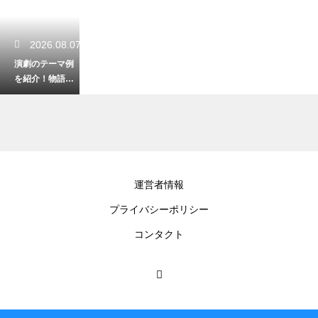
2026.08.07
演劇のテーマ例
を紹介！物語の
核が見つかる発
想の広げ方を解
説
2026.08.05
運営者情報
男がミュージカ
プライバシーポリシー
ルへ行く服装
は？浮かずに楽
コンタクト
しむ観劇マナー
を解説
2026.08.03