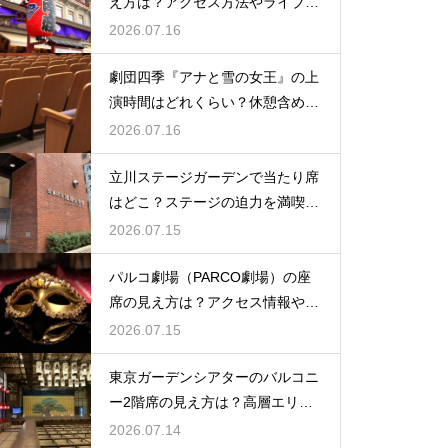
え方は？アクセス方法やライブを
楽しむポイントを紹介
2026.07.16
劇団四季『アナと雪の女王』の上
演時間はどれくらい？休憩含めた
公演の長さを解説
2026.07.16
立川ステージガーデンで当たり席
はどこ？ステージの迫力を満喫で
きるベストポジションを紹介
2026.07.15
パルコ劇場（PARCO劇場）の座
席の見え方は？アクセス情報や劇
場の特徴も徹底紹介
2026.07.15
東京ガーデンシアターのバルコニ
ー2階席の見え方は？高層エリア
からの視界と音響をチェック
2026.07.14