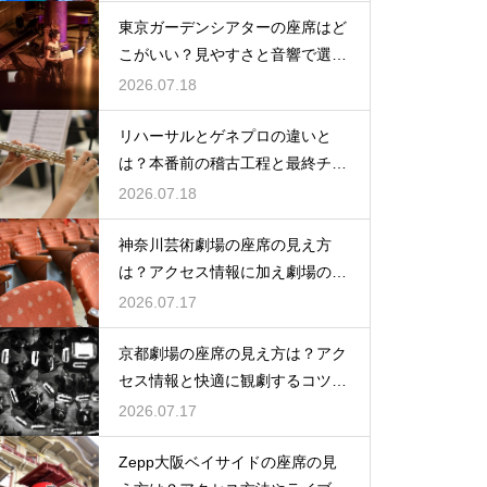
東京ガーデンシアターの座席はど
こがいい？見やすさと音響で選ぶ
おすすめのポジション
2026.07.18
リハーサルとゲネプロの違いと
は？本番前の稽古工程と最終チェ
ックの意味を解説
2026.07.18
神奈川芸術劇場の座席の見え方
は？アクセス情報に加え劇場の魅
力を徹底解説
2026.07.17
京都劇場の座席の見え方は？アク
セス情報と快適に観劇するコツを
事前にチェック
2026.07.17
Zepp大阪ベイサイドの座席の見