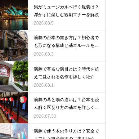
男がミュージカルへ行く服装は？
浮かずに楽しむ観劇マナーを解説
2026.08.5
演劇の台本の書き方は？初心者で
も形になる構成と基本ルールを解
説
2026.08.3
演劇で有名な演目とは？時代を超
えて愛される名作を詳しく紹介
2026.08.1
演劇の幕と場の違いは？台本を読
み解く区切り方の基本を詳しく解
説
2026.07.30
演劇で使う木の作り方は？安全で
リアルな舞台美術の工夫を紹介