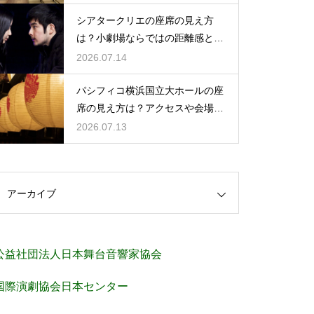
シアタークリエの座席の見え方
は？小劇場ならではの距離感と見
やすさを解説
2026.07.14
パシフィコ横浜国立大ホールの座
席の見え方は？アクセスや会場の
規模感も徹底チェック
2026.07.13
アーカイブ
公益社団法人日本舞台音響家協会
国際演劇協会日本センター